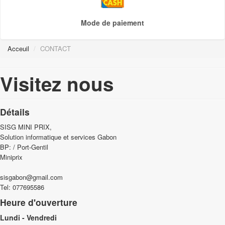
BAFFLES ET HAUTS PARLEURS [0]
Mode de paiement
BLOC NOTE [0]
Acceuil
/
CONTACT
BUREAUTIQUE [10]
BUREAUTIQUE [0]
Visitez nous
CABLE DE CONNEXION [0]
CABLE DE CONNEXION PERITEL [0]
Détails
SISG MINI PRIX,
CASQUE [0]
Solution informatique et services Gabon
CASQUES ET KITS OREILLET [0]
BP: / Port-Gentil
Miniprix
CHARGEUR ET ALIMENTATION [0]
sisgabon@gmail.com
CHARGEURS [0]
Tel: 077695586
Heure d'ouverture
ELECTRICITE [2]
Lundi - Vendredi
ENCRES [0]