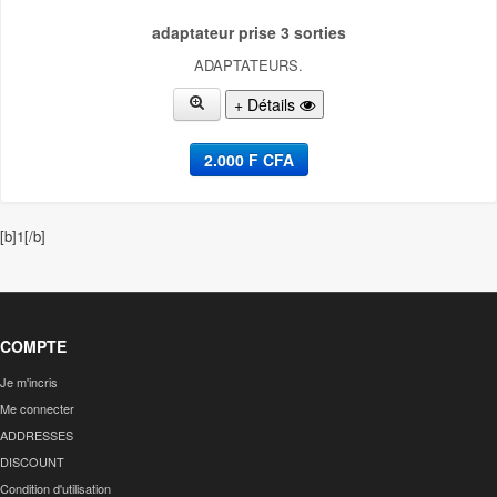
adaptateur prise 3 sorties
ADAPTATEURS.
+ Détails
2.000 F CFA
[b]1[/b]
COMPTE
Je m'incris
Me connecter
ADDRESSES
DISCOUNT
Condition d'utilisation