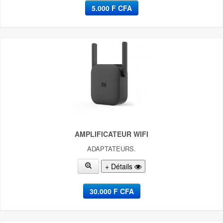
5.000 F CFA
FICHE [0]
IMPRIMANTE [0]
JEUX [0]
KIT COMPLET CANAL [0]
KIT OREILLET [0]
MEMOIRE [0]
MULTIMDIA [0]
AMPLIFICATEUR WIFI
MULTIMDIA [0]
ADAPTATEURS.
OUTILS INFORMATIQUES [0]
+ Détails
POSTE MULTI FONCTIONS [0]
30.000 F CFA
TÃ©LÃ©COMMANDE CANAL [0]
TÃªTE CANAL [0]